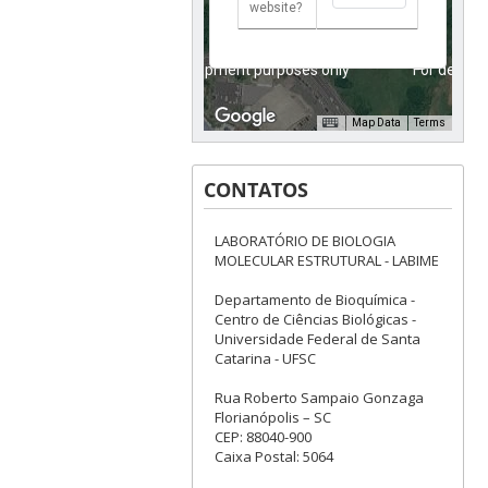
website?
For development purposes only
For develo
Map Data
Terms
CONTATOS
LABORATÓRIO DE BIOLOGIA
MOLECULAR ESTRUTURAL - LABIME
Departamento de Bioquímica -
Centro de Ciências Biológicas -
Universidade Federal de Santa
Catarina - UFSC
Rua Roberto Sampaio Gonzaga
Florianópolis – SC
CEP: 88040-900
Caixa Postal: 5064