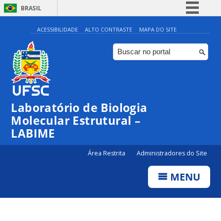
BRASIL
Simplifique!
ACESSIBILIDADE
ALTO CONTRASTE
MAPA DO SITE
Comunica BR
Participe
Acesso à informação
Legislação
Laboratório de Biologia
Canais
Molecular Estrutural –
LABIME
Área Restrita
Administradores do Site
MENU