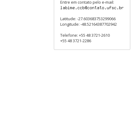
Entre em contato pelo e-mail:
Latitude: -27.603683753299066
Longitude: -48.52164387702942
Telefone: +55 48 3721-2610
+55 48 3721-2286