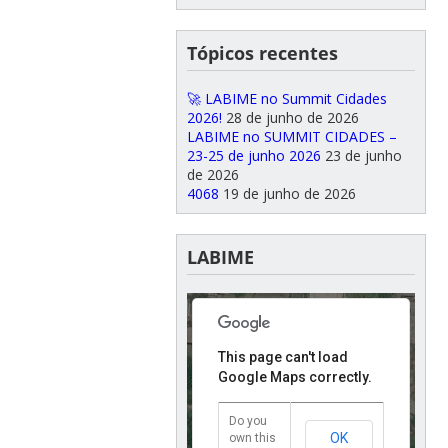
Tópicos recentes
🚀 LABIME no Summit Cidades
2026!
28 de junho de 2026
LABIME no SUMMIT CIDADES –
23-25 de junho 2026
23 de junho
de 2026
4068
19 de junho de 2026
LABIME
For development purposes only
For develo
This page can't load
Google Maps correctly.
Do you
OK
own this