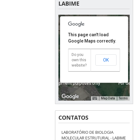
LABIME
For development purposes only
For develo
This page can't load
Google Maps correctly.
Do you
OK
own this
website?
For development purposes only
For develo
Map Data
Terms
CONTATOS
LABORATÓRIO DE BIOLOGIA
MOLECULAR ESTRUTURAL - LABIME