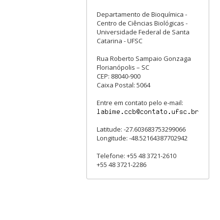
Departamento de Bioquímica -
Centro de Ciências Biológicas -
Universidade Federal de Santa
Catarina - UFSC
Rua Roberto Sampaio Gonzaga
Florianópolis – SC
CEP: 88040-900
Caixa Postal: 5064
Entre em contato pelo e-mail:
Latitude: -27.603683753299066
Longitude: -48.52164387702942
Telefone: +55 48 3721-2610
+55 48 3721-2286