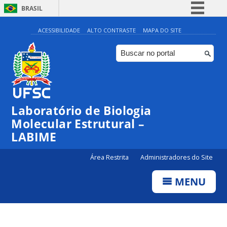
BRASIL
Simplifique!
ACESSIBILIDADE
ALTO CONTRASTE
MAPA DO SITE
Comunica BR
Participe
Acesso à informação
Legislação
Laboratório de Biologia
Canais
Molecular Estrutural –
LABIME
Área Restrita
Administradores do Site
MENU